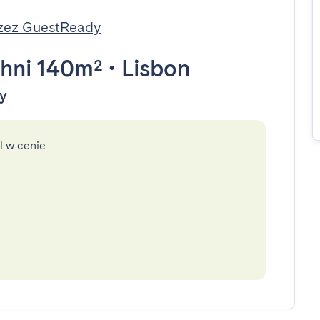
zez GuestReady
hni 140m²
•
Lisbon
dy
l w cenie