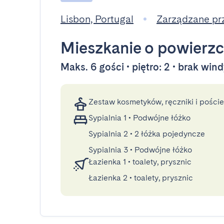
Lisbon, Portugal
Zarządzane pr
Mieszkanie
o powierzc
Maks. 6 gości • piętro: 2 • brak win
Zestaw kosmetyków, ręczniki i poście
Sypialnia 1
•
Podwójne łóżko
Sypialnia 2
•
2 łóżka pojedyncze
Sypialnia 3
•
Podwójne łóżko
Łazienka 1
•
toalety, prysznic
Łazienka 2
•
toalety, prysznic