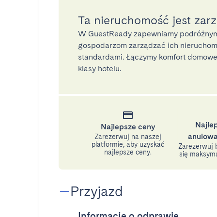
Ta nieruchomość jest zar
W GuestReady zapewniamy podróżnym
gospodarzom zarządzać ich nieruchomo
standardami. Łączymy komfort domoweg
klasy hotelu.
Najle
Najlepsze ceny
anulowa
Zarezerwuj na naszej
platformie, aby uzyskać
Zarezerwuj b
najlepsze ceny.
się maksyma
Przyjazd
Informacje o odprawie