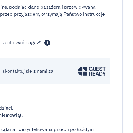
line
, podając dane pasażera i przewidywaną
i przed przyjazdem, otrzymają Państwo
instrukcje
 przechować bagaż?
 skontaktuj się z nami za
dzieci
.
niemowląt
.
rzątana i dezynfekowana przed i po każdym