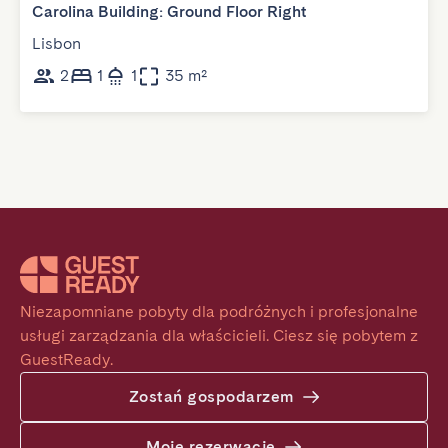
Carolina Building: Ground Floor Right
Lisbon
2
1
1
35 m²
Niezapomniane pobyty dla podróżnych i profesjonalne 
usługi zarządzania dla właścicieli. Ciesz się pobytem z 
GuestReady.
Zostań gospodarzem
Moje rezerwacje