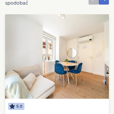
spodobać
5.0