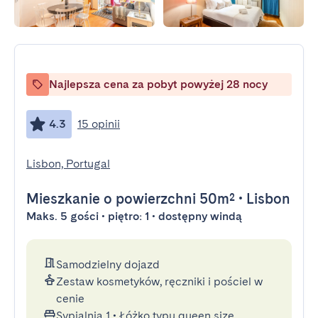
Najlepsza cena za pobyt powyżej 28 nocy
4.3
15 opinii
Lisbon, Portugal
Mieszkanie
o powierzchni 50m²
•
Lisbon
Maks. 5 gości • piętro: 1 • dostępny windą
Samodzielny dojazd
Zestaw kosmetyków, ręczniki i pościel w
cenie
Sypialnia 1
•
Łóżko typu queen size