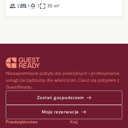
2
1
1
35 m²
Niezapomniane pobyty dla podróżnych i profesjonalne 
usługi zarządzania dla właścicieli. Ciesz się pobytem z 
GuestReady.
Zostań gospodarzem
Moje rezerwacje
Przedsiębiorstwo
Kraj