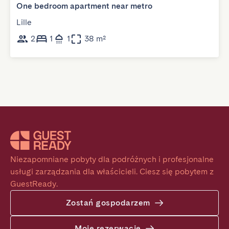
One bedroom apartment near metro
Lille
2
1
1
38 m²
Niezapomniane pobyty dla podróżnych i profesjonalne 
usługi zarządzania dla właścicieli. Ciesz się pobytem z 
GuestReady.
Zostań gospodarzem
Moje rezerwacje