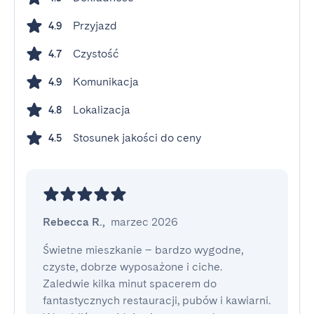
Przyjazd
4.9
Czystość
4.7
Komunikacja
4.9
Lokalizacja
4.8
Stosunek jakości do ceny
4.5
Rebecca R.
,
marzec 2026
Świetne mieszkanie – bardzo wygodne, 
czyste, dobrze wyposażone i ciche. 
Zaledwie kilka minut spacerem do 
fantastycznych restauracji, pubów i kawiarni. 