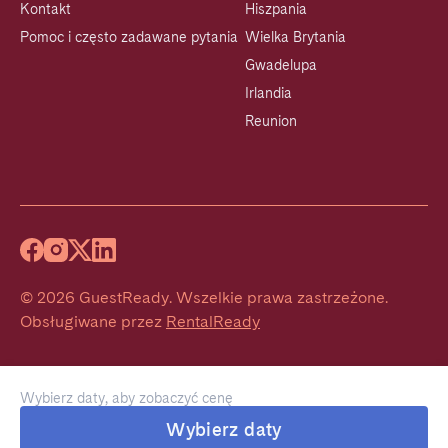
Kontakt
Hiszpania
Pomoc i często zadawane pytania
Wielka Brytania
Gwadelupa
Irlandia
Reunion
©
2026
GuestReady
.
Wszelkie prawa zastrzeżone.
Obsługiwane przez
RentalReady
Wybierz daty, aby zobaczyć cenę
Wybierz daty