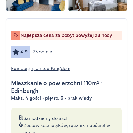
Najlepsza cena za pobyt powyżej 28 nocy
4.9
23 opinie
Edinburgh, United Kingdom
Mieszkanie
o powierzchni 110m²
•
Edinburgh
Maks. 4 gości • piętro: 3 • brak windy
Samodzielny dojazd
Zestaw kosmetyków, ręczniki i pościel w
cenie