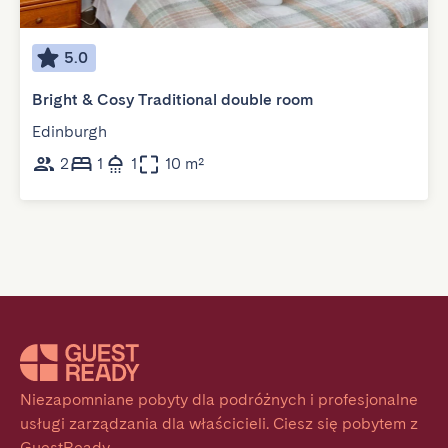
5.0
Bright & Cosy Traditional double room
Edinburgh
2
1
1
10 m²
Niezapomniane pobyty dla podróżnych i profesjonalne 
usługi zarządzania dla właścicieli. Ciesz się pobytem z 
GuestReady.