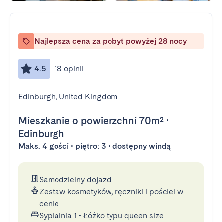
Najlepsza cena za pobyt powyżej 28 nocy
4.5
18 opinii
Edinburgh, United Kingdom
Mieszkanie
o powierzchni 70m²
•
Edinburgh
Maks. 4 gości • piętro: 3 • dostępny windą
Samodzielny dojazd
Zestaw kosmetyków, ręczniki i pościel w
cenie
Sypialnia 1
•
Łóżko typu queen size