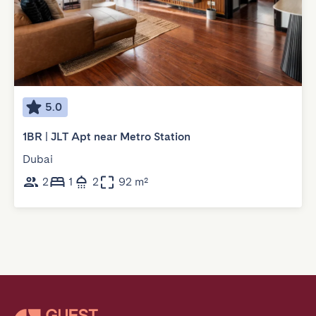
5.0
1BR | JLT Apt near Metro Station
Dubai
2
1
2
92 m²