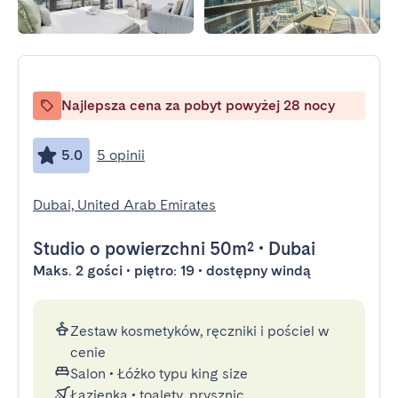
Najlepsza cena za pobyt powyżej 28 nocy
5.0
5 opinii
Dubai, United Arab Emirates
Studio
o powierzchni 50m²
•
Dubai
Maks. 2 gości • piętro: 19 • dostępny windą
Zestaw kosmetyków, ręczniki i pościel w
cenie
Salon
•
Łóżko typu king size
Łazienka
•
toalety, prysznic