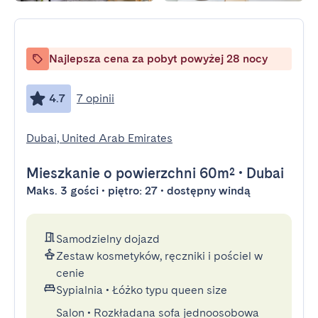
Najlepsza cena za pobyt powyżej 28 nocy
4.7
7 opinii
Dubai, United Arab Emirates
Mieszkanie
o powierzchni 60m²
•
Dubai
Maks. 3 gości • piętro: 27 • dostępny windą
Samodzielny dojazd
Zestaw kosmetyków, ręczniki i pościel w
cenie
Sypialnia
•
Łóżko typu queen size
Salon
•
Rozkładana sofa jednoosobowa