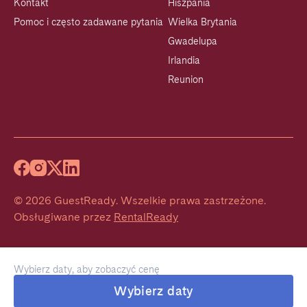
Kontakt
Hiszpania
Pomoc i często zadawane pytania
Wielka Brytania
Gwadelupa
Irlandia
Reunion
©
2026
GuestReady
.
Wszelkie prawa zastrzeżone.
Obsługiwane przez
RentalReady
Wybierz daty, aby zobaczyć cenę
Wybierz daty