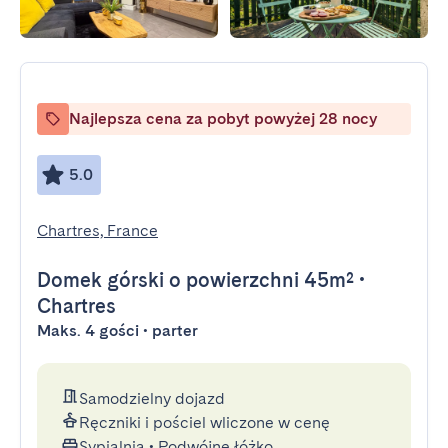
Najlepsza cena za pobyt powyżej 28 nocy
5.0
Chartres, France
Domek górski
o powierzchni 45m²
•
Chartres
Maks. 4 gości • parter
Samodzielny dojazd
Ręczniki i pościel wliczone w cenę
Sypialnia
•
Podwójne łóżko