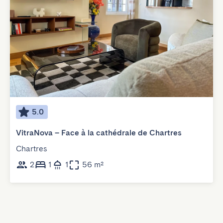
5.0
VitraNova – Face à la cathédrale de Chartres
Chartres
2
1
1
56 m²