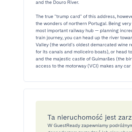
and the Douro River.

The true "trump card" of this address, however
the wonders of northern Portugal. Being very
most important railway hub — planning incredi
train journey, you can head up the river towa
Valley (the world's oldest demarcated wine reg
for its canals and moliceiro boats), or head t
and the majestic castle of Guimarães (the birt
access to the motorway (VCI) makes any car 
Ta nieruchomość jest zar
W GuestReady zapewniamy podróżnym