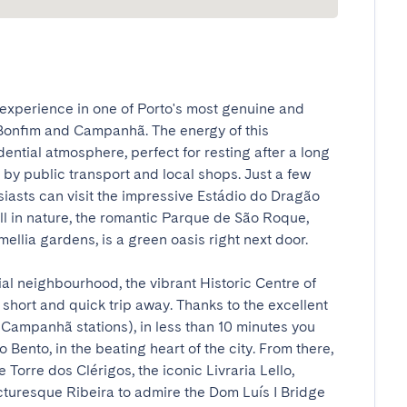
experience in one of Porto's most genuine and 
 Bonfim and Campanhã. The energy of this 
ntial atmosphere, perfect for resting after a long 
 by public transport and local shops. Just a few 
iasts can visit the impressive Estádio do Dragão 
l in nature, the romantic Parque de São Roque, 
lia gardens, is a green oasis right next door.

tial neighbourhood, the vibrant Historic Centre of 
short and quick trip away. Thanks to the excellent 
ampanhã stations), in less than 10 minutes you 
 Bento, in the beating heart of the city. From there, 
Torre dos Clérigos, the iconic Livraria Lello, 
turesque Ribeira to admire the Dom Luís I Bridge 