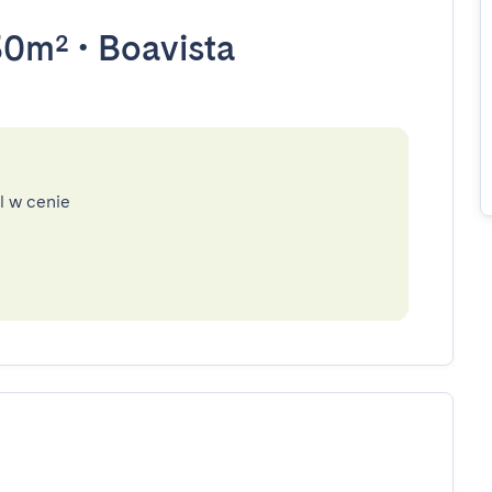
30m²
•
Boavista
l w cenie