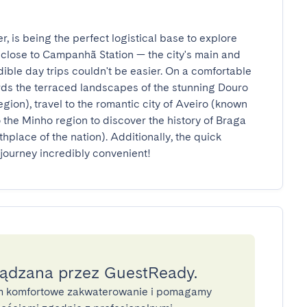
, is being the perfect logistical base to explore 
 close to Campanhã Station — the city's main and 
ble day trips couldn't be easier. On a comfortable 
rds the terraced landscapes of the stunning Douro 
ion), travel to the romantic city of Aveiro (known 
o the Minho region to discover the history of Braga 
hplace of the nation). Additionally, the quick 
journey incredibly convenient!
ządzana przez GuestReady.
 komfortowe zakwaterowanie i pomagamy