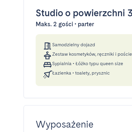
Studio
o powierzchni 
Maks. 2 gości • parter
Samodzielny dojazd
Zestaw kosmetyków, ręczniki i poście
Sypialnia
•
Łóżko typu queen size
Łazienka
•
toalety, prysznic
Wyposażenie