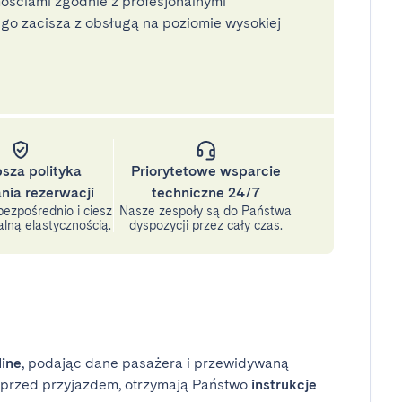
ściami zgodnie z profesjonalnymi
o zacisza z obsługą na poziomie wysokiej
psza polityka
Priorytetowe wsparcie
nia rezerwacji
techniczne 24/7
ezpośrednio i ciesz
Nasze zespoły są do Państwa
lną elastycznością.
dyspozycji przez cały czas.
line
, podając dane pasażera i przewidywaną
i przed przyjazdem, otrzymają Państwo
instrukcje