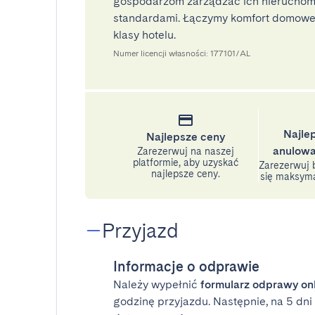
gospodarzom zarządzać ich nieruchomo
standardami. Łączymy komfort domoweg
klasy hotelu.
Numer licencji własności: 177101/AL
Najle
Najlepsze ceny
anulowa
Zarezerwuj na naszej
platformie, aby uzyskać
Zarezerwuj b
najlepsze ceny.
się maksyma
Przyjazd
Informacje o odprawie
Należy wypełnić
formularz odprawy on
godzinę przyjazdu. Następnie, na 5 dn