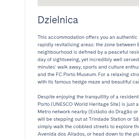
Dzielnica
This accommodation offers you an authentic 
rapidly revitalising areas: the zone between
neighbourhood is defined by a peaceful reside
day of sightseeing, yet incredibly well served
minutes' walk away, sports and culture enthus
and the FC Porto Museum. For a relaxing strol
with its famous hedge maze and beautiful camel
Despite enjoying the tranquillity of a residen
Porto (UNESCO World Heritage Site) is just a 
Metro network nearby (Estádio do Dragão or C
will be stepping out at Trindade Station or São
simply walk the cobbled streets to explore the 
Avenida dos Aliados, or head down to the pic