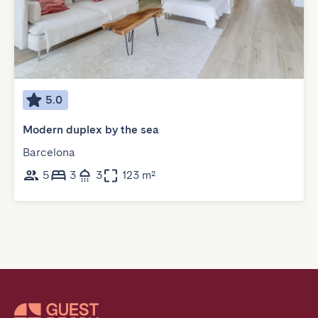
5.0
Modern duplex by the sea
Barcelona
5
3
3
123 m²