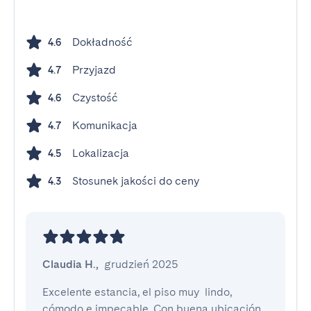
Dokładność
4.6
Przyjazd
4.7
Czystość
4.6
Komunikacja
4.7
Lokalizacja
4.5
Stosunek jakości do ceny
4.3
Claudia H.
,
grudzień 2025
Excelente estancia, el piso muy  lindo, 
cómodo e impecable. Con buena ubicación 