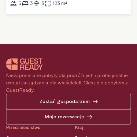
5
3
3
123 m²
Niezapomniane pobyty dla podróżnych i profesjonalne 
usługi zarządzania dla właścicieli. Ciesz się pobytem z 
GuestReady.
Zostań gospodarzem
Moje rezerwacje
Przedsiębiorstwo
Kraj