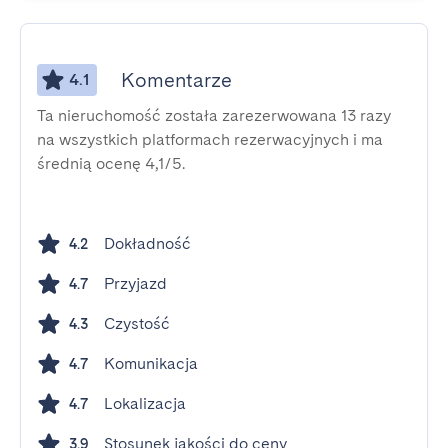
Komentarze
4.1
Ta nieruchomość została zarezerwowana 13 razy
na wszystkich platformach rezerwacyjnych i ma
średnią ocenę 4,1/5.
Dokładność
4.2
Przyjazd
4.7
Czystość
4.3
Komunikacja
4.7
Lokalizacja
4.7
Stosunek jakości do ceny
3.9