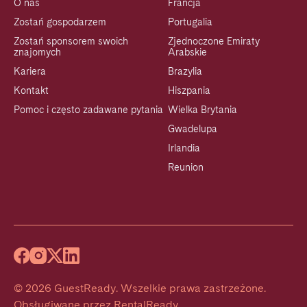
O nas
Francja
Zostań gospodarzem
Portugalia
Zostań sponsorem swoich
Zjednoczone Emiraty
znajomych
Arabskie
Kariera
Brazylia
Kontakt
Hiszpania
Pomoc i często zadawane pytania
Wielka Brytania
Gwadelupa
Irlandia
Reunion
©
2026
GuestReady
.
Wszelkie prawa zastrzeżone.
Obsługiwane przez
RentalReady