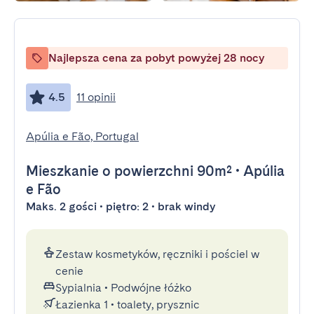
Najlepsza cena za pobyt powyżej 28 nocy
4.5
11 opinii
Apúlia e Fão, Portugal
Mieszkanie
o powierzchni 90m²
•
Apúlia
e Fão
Maks. 2 gości • piętro: 2 • brak windy
Zestaw kosmetyków, ręczniki i pościel w
cenie
Sypialnia
•
Podwójne łóżko
Łazienka 1
•
toalety, prysznic