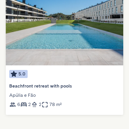
5.0
Beachfront retreat with pools
Apúlia e Fão
6
2
2
78 m²