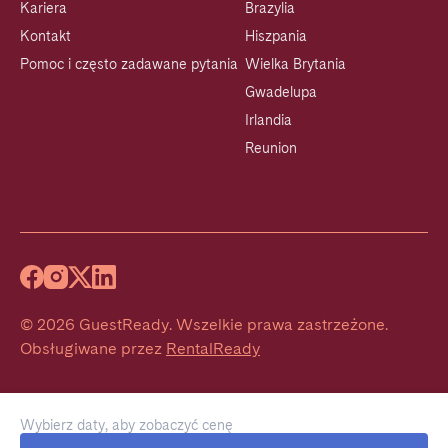
Kariera
Brazylia
Kontakt
Hiszpania
Pomoc i często zadawane pytania
Wielka Brytania
Gwadelupa
Irlandia
Reunion
©
2026
GuestReady
.
Wszelkie prawa zastrzeżone.
Obsługiwane przez
RentalReady
Wybierz daty, aby zobaczyć cenę