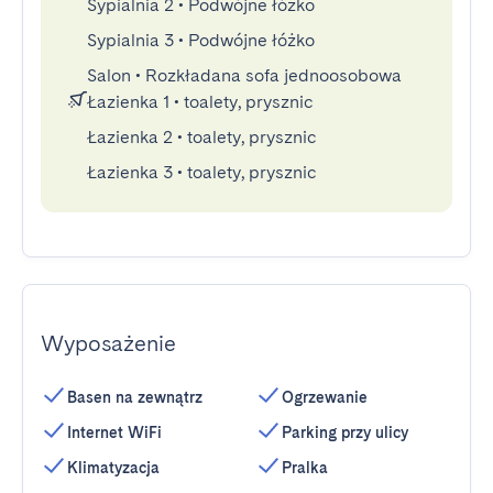
Sypialnia 2
•
Podwójne łóżko
Sypialnia 3
•
Podwójne łóżko
Salon
•
Rozkładana sofa jednoosobowa
Łazienka 1
•
toalety, prysznic
Łazienka 2
•
toalety, prysznic
Łazienka 3
•
toalety, prysznic
Wyposażenie
Basen na zewnątrz
Ogrzewanie
Internet WiFi
Parking przy ulicy
Klimatyzacja
Pralka