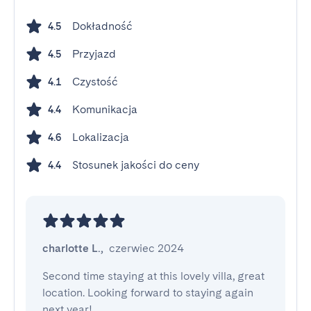
Dokładność
4.5
Przyjazd
4.5
Czystość
4.1
Komunikacja
4.4
Lokalizacja
4.6
Stosunek jakości do ceny
4.4
charlotte L.
,
czerwiec 2024
Second time staying at this lovely villa, great 
location. Looking forward to staying again 
next year!