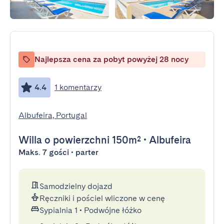
Najlepsza cena za pobyt powyżej 28 nocy
4.4
1 komentarzy
Albufeira, Portugal
Willa
o powierzchni 150m²
•
Albufeira
Maks. 7 gości • parter
Samodzielny dojazd
Ręczniki i pościel wliczone w cenę
Sypialnia 1
•
Podwójne łóżko