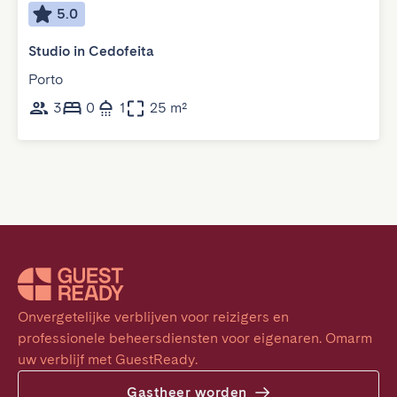
5.0
Studio in Cedofeita
Porto
3
0
1
25 m²
Onvergetelijke verblijven voor reizigers en 
professionele beheersdiensten voor eigenaren. Omarm 
uw verblijf met GuestReady.
Gastheer worden