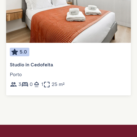
5.0
Studio in Cedofeita
Porto
3
0
1
25 m²