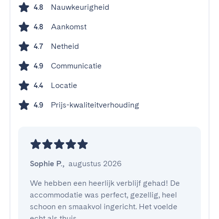
Nauwkeurigheid
4.8
Aankomst
4.8
Netheid
4.7
Communicatie
4.9
Locatie
4.4
Prijs-kwaliteitverhouding
4.9
Sophie P.
,
augustus 2026
We hebben een heerlijk verblijf gehad! De 
accommodatie was perfect, gezellig, heel 
schoon en smaakvol ingericht. Het voelde 
echt als thuis.
