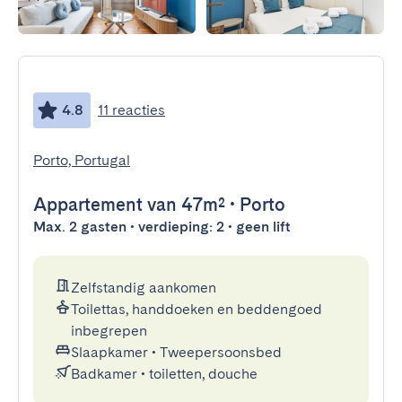
4.8
11 reacties
Porto, Portugal
Appartement
van 47m²
•
Porto
Max. 2 gasten • verdieping: 2 • geen lift
Zelfstandig aankomen
Toilettas, handdoeken en beddengoed
inbegrepen
Slaapkamer
•
Tweepersoonsbed
Badkamer
•
toiletten, douche