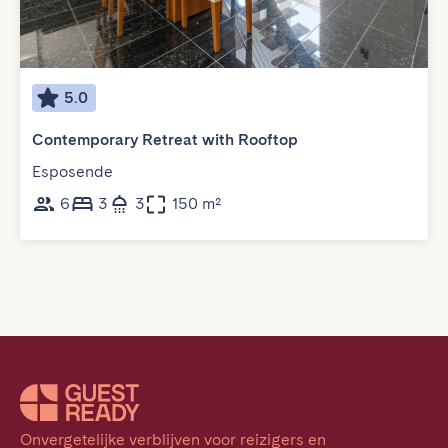
5.0
Contemporary Retreat with Rooftop
Esposende
6
3
3
150 m²
Onvergetelijke verblijven voor reizigers en 