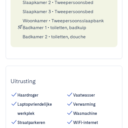
Slaapkamer 2
•
Tweepersoonsbed
Slaapkamer 3
•
Tweepersoonsbed
Woonkamer
•
Tweepersoonsslaapbank
Badkamer 1
•
toiletten, badkuip
Badkamer 2
•
toiletten, douche
Uitrusting
Haardroger
Vaatwasser
Laptopvriendelijke
Verwarming
werkplek
Wasmachine
Straatparkeren
WiFi-internet