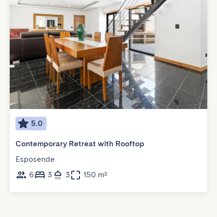
5.0
Contemporary Retreat with Rooftop
Esposende
6
3
3
150 m²