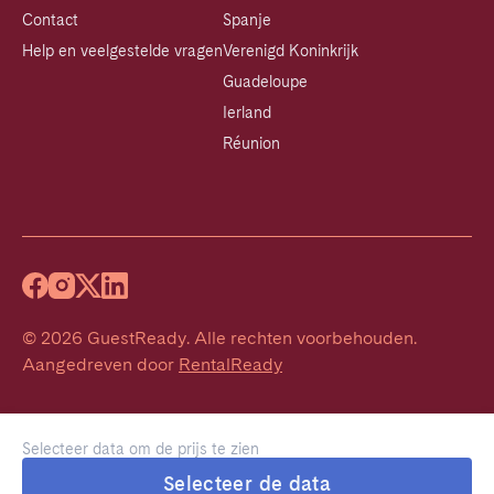
Contact
Spanje
Help en veelgestelde vragen
Verenigd Koninkrijk
Guadeloupe
Ierland
Réunion
©
2026
GuestReady
.
Alle rechten voorbehouden.
Aangedreven door
RentalReady
Selecteer data om de prijs te zien
Selecteer de data