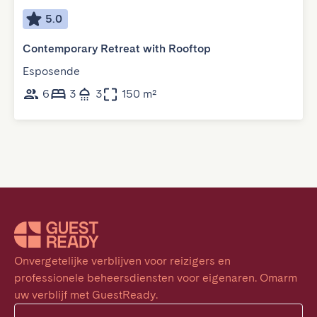
5.0
Contemporary Retreat with Rooftop
Esposende
6
3
3
150 m²
Onvergetelijke verblijven voor reizigers en 
professionele beheersdiensten voor eigenaren. Omarm 
uw verblijf met GuestReady.