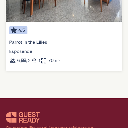
4.5
Parrot in the Lilies
Esposende
6
2
1
70 m²
Onvergetelijke verblijven voor reizigers en 