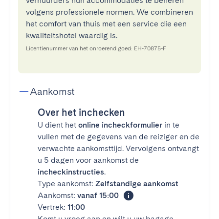
verhuurders hun accommodaties te beheren
volgens professionele normen. We combineren
het comfort van thuis met een service die een
kwaliteitshotel waardig is.
Licentienummer van het onroerend goed: EH-70875-F
Aankomst
Over het inchecken
U dient het
online incheckformulier
in te
vullen met de gegevens van de reiziger en de
verwachte aankomsttijd. Vervolgens ontvangt
u 5 dagen voor aankomst de
incheckinstructies
.
Type aankomst:
Zelfstandige aankomst
Aankomst:
vanaf 15:00
Vertrek:
11:00
Komt u vroeg aan en wilt u uw bagage