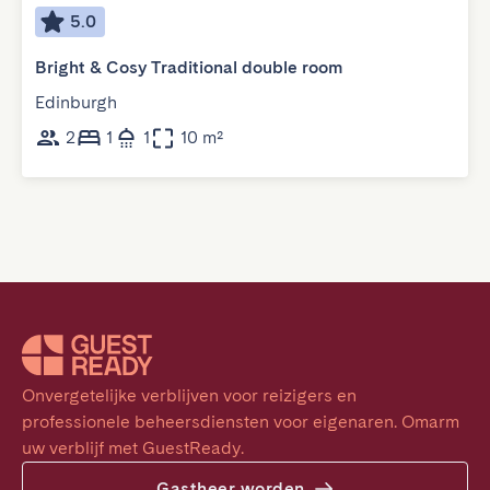
5.0
Bright & Cosy Traditional double room
Edinburgh
2
1
1
10 m²
Onvergetelijke verblijven voor reizigers en 
professionele beheersdiensten voor eigenaren. Omarm 
uw verblijf met GuestReady.
Gastheer worden