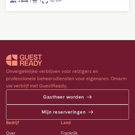
2
1
1
10 m²
Onvergetelijke verblijven voor reizigers en 
professionele beheersdiensten voor eigenaren. Omarm 
uw verblijf met GuestReady.
Gastheer worden
Mijn reserveringen
Bedrijf
Land
Over
Frankrijk