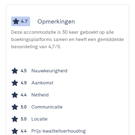
Opmerkingen
4.7
Deze accommodatie is 30 keer geboekt op alle
boekingsplatforms samen en heeft een gemiddelde
beoordeling van 4,7/5.
Nauwkeurigheid
4.5
Aankomst
4.9
Netheid
4.4
Communicatie
5.0
Locatie
5.0
Prijs-kwaliteitverhouding
4.4