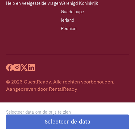
Help en veelgestelde vragen
Verenigd Koninkrijk
Guadeloupe
Ierland
Réunion
©
2026
GuestReady
.
Alle rechten voorbehouden.
Aangedreven door
RentalReady
Selecteer data om de prijs te zien
Selecteer de data