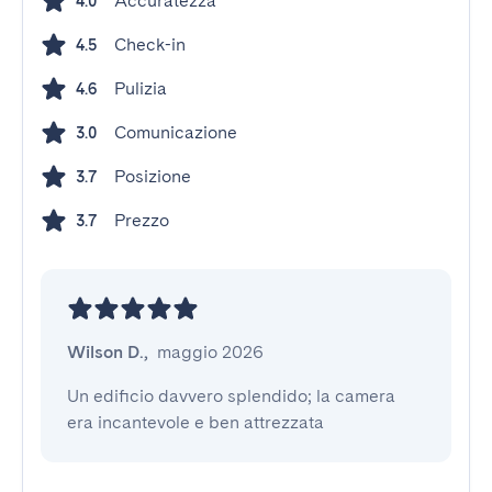
Accuratezza
4.0
Check-in
4.5
Pulizia
4.6
Comunicazione
3.0
Posizione
3.7
Prezzo
3.7
Wilson D.
,
maggio 2026
Un edificio davvero splendido; la camera 
era incantevole e ben attrezzata