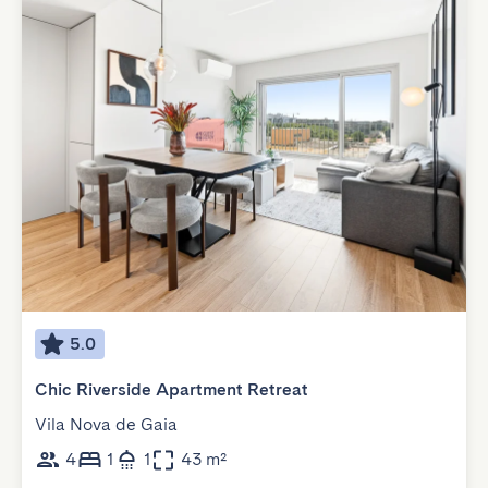
5.0
Chic Riverside Apartment Retreat
Vila Nova de Gaia
4
1
1
43 m²