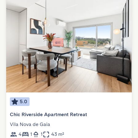
5.0
Chic Riverside Apartment Retreat
Vila Nova de Gaia
4
1
1
43 m²