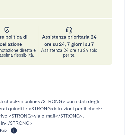
re politica di
Assistenza prioritaria 24
cellazione
ore su 24, 7 giorni su 7
notazione diretta e
Assistenza 24 ore su 24 solo
assima flessibilità.
per te.
i check-in online</STRONG>
con i dati degli
verai quindi le
<STRONG>istruzioni per il check-
rivo
<STRONG>via e-mail</STRONG>
.
-in</STRONG>
NG>