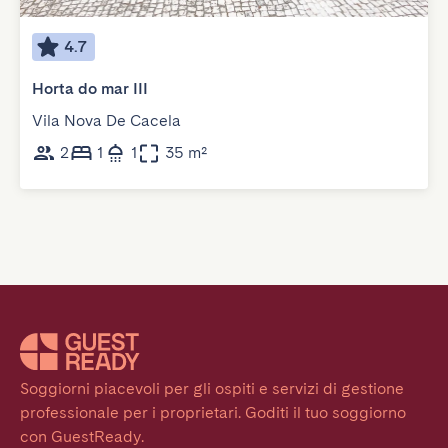
4.7
Horta do mar III
Vila Nova De Cacela
2
1
1
35 m²
Soggiorni piacevoli per gli ospiti e servizi di gestione 
professionale per i proprietari. Goditi il tuo soggiorno 
con GuestReady.