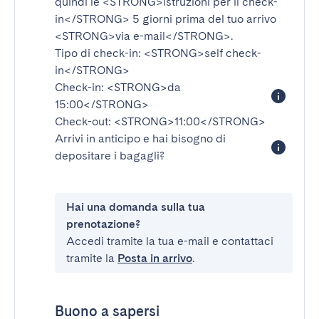
quindi le
<STRONG>istruzioni per il check-
in</STRONG>
5 giorni prima del tuo arrivo
<STRONG>via e-mail</STRONG>
.
Tipo di check-in:
<STRONG>self check-
in</STRONG>
Check-in:
<STRONG>da
15:00</STRONG>
Check-out:
<STRONG>11:00</STRONG>
Arrivi in anticipo e hai bisogno di
depositare i bagagli?
Hai una domanda sulla tua
prenotazione?
Accedi tramite la tua e-mail e contattaci
tramite la
Posta in arrivo
.
Buono a sapersi