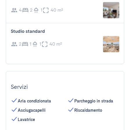
4
2
1
40 m²
Studio standard
2
1
1
40 m²
Servizi
Aria condizionata
Parcheggio in strada
Asciugacapelli
Riscaldamento
Lavatrice