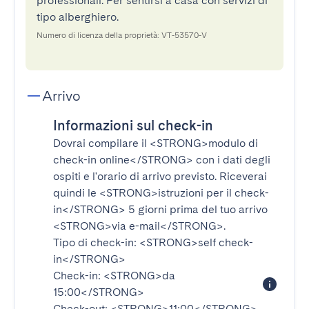
professionali. Per sentirsi a casa con servizi di
tipo alberghiero.
Numero di licenza della proprietà: VT-53570-V
Arrivo
Informazioni sul check-in
Dovrai compilare il
<STRONG>modulo di
check-in online</STRONG>
con i dati degli
ospiti e l'orario di arrivo previsto. Riceverai
quindi le
<STRONG>istruzioni per il check-
in</STRONG>
5 giorni prima del tuo arrivo
<STRONG>via e-mail</STRONG>
.
Tipo di check-in:
<STRONG>self check-
in</STRONG>
Check-in:
<STRONG>da
15:00</STRONG>
Check-out:
<STRONG>11:00</STRONG>