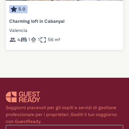
5.0
Charming loft in Cabanyal
Valencia
4
1
1
56 m²
Soggiorni piacevoli per gli ospiti e servizi di gestione 
professionale per i proprietari. Goditi il tuo soggiorno 
con GuestReady.