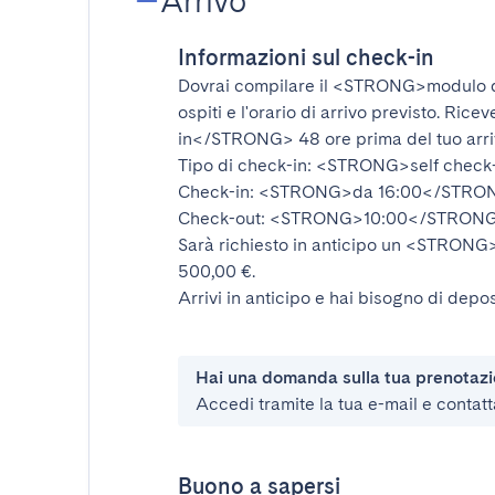
Arrivo
Informazioni sul check-in
Dovrai compilare il
<STRONG>modulo d
ospiti e l'orario di arrivo previsto. Rice
in</STRONG>
48 ore prima del tuo arr
Tipo di check-in:
<STRONG>self check
Check-in:
<STRONG>da 16:00</STRO
Check-out:
<STRONG>10:00</STRON
Sarà richiesto in anticipo un
<STRONG>d
500,00 €.
Arrivi in anticipo e hai bisogno di depos
Hai una domanda sulla tua prenotaz
Accedi tramite la tua e-mail e contatt
Buono a sapersi