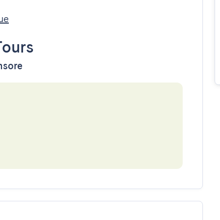
ue
Tours
ensore