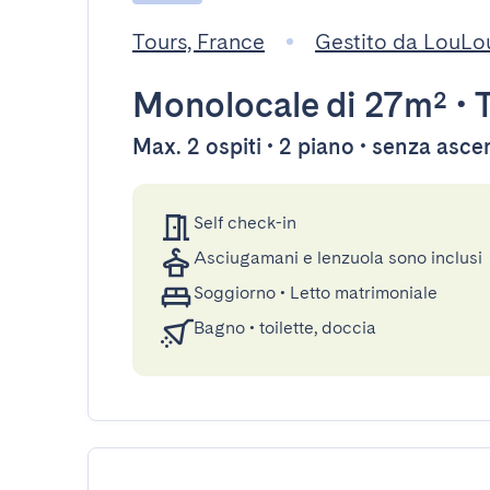
Tours, France
Gestito da LouLo
Monolocale
di 27m²
•
Max. 2 ospiti • 2 piano • senza asc
Self check-in
Asciugamani e lenzuola sono inclusi
Soggiorno
•
Letto matrimoniale
Bagno
•
toilette, doccia