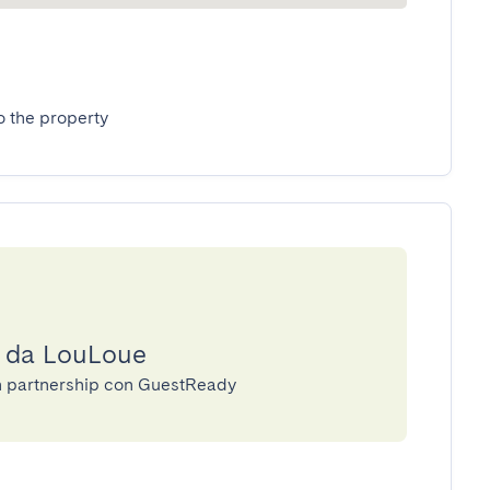
o the property
a da LouLoue
in partnership con GuestReady