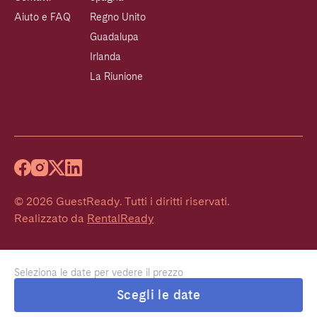
Aiuto e FAQ
Regno Unito
Guadalupa
Irlanda
La Riunione
©
2026
GuestReady
.
Tutti i diritti riservati.
Realizzato da
RentalReady
Seleziona le date per vedere il prezzo
Scegli le date