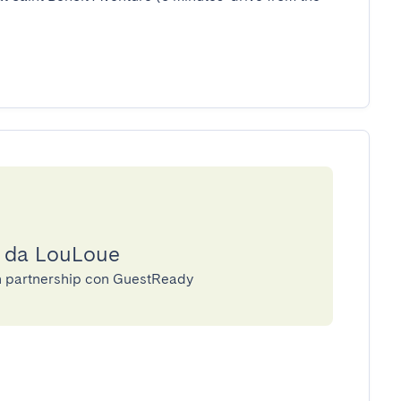
a da LouLoue
in partnership con GuestReady