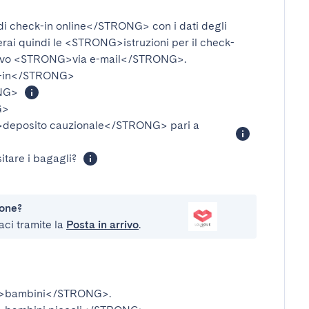
i check-in online</STRONG>
con i dati degli
verai quindi le
<STRONG>istruzioni per il check-
ivo
<STRONG>via e-mail</STRONG>
.
-in</STRONG>
NG>
G>
eposito cauzionale</STRONG>
pari a
itare i bagagli?
ione?
aci tramite la
Posta in arrivo
.
>bambini</STRONG>
.