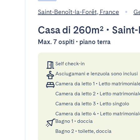
Saint-Benoît-la-Forêt, France
Ge
Casa
di 260m²
•
Saint-
Max. 7 ospiti • piano terra
Self check-in
Asciugamani e lenzuola sono inclusi
Camera da letto 1
•
Letto matrimonial
Camera da letto 2
•
Letto matrimonial
Camera da letto 3
•
Letto singolo
Camera da letto 4
•
Letto matrimonial
Bagno 1
•
doccia
Bagno 2
•
toilette, doccia