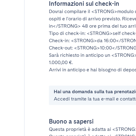
Informazioni sul check-in
Dovrai compilare il
<STRONG>modulo d
ospiti e l'orario di arrivo previsto. Rice
in</STRONG>
48 ore prima del tuo arr
Tipo di check-in:
<STRONG>self check
Check-in:
<STRONG>da 16:00</STRO
Check-out:
<STRONG>10:00</STRON
Sarà richiesto in anticipo un
<STRONG>d
1.000,00 €.
Arrivi in anticipo e hai bisogno di depos
Hai una domanda sulla tua prenotaz
Accedi tramite la tua e-mail e contatt
Buono a sapersi
Questa proprietà è adatta ai
<STRONG