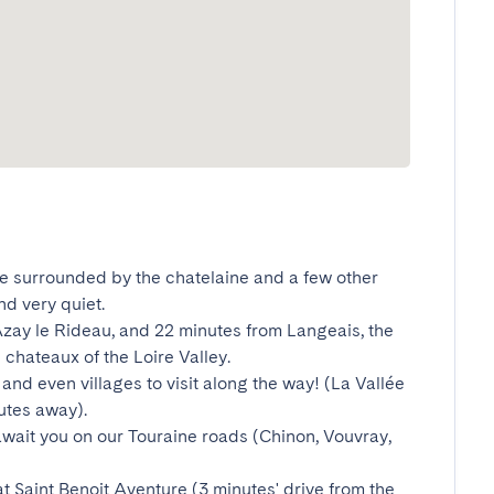
ll be surrounded by the chatelaine and a few other 
 very quiet.

zay le Rideau, and 22 minutes from Langeais, the 
chateaux of the Loire Valley.

 and even villages to visit along the way! (La Vallée 
tes away).

wait you on our Touraine roads (Chinon, Vouvray, 
t Saint Benoit Aventure (3 minutes' drive from the 