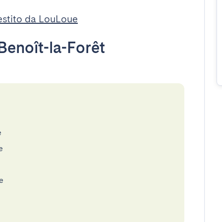
stito da LouLoue
Benoît-la-Forêt
e
e
e