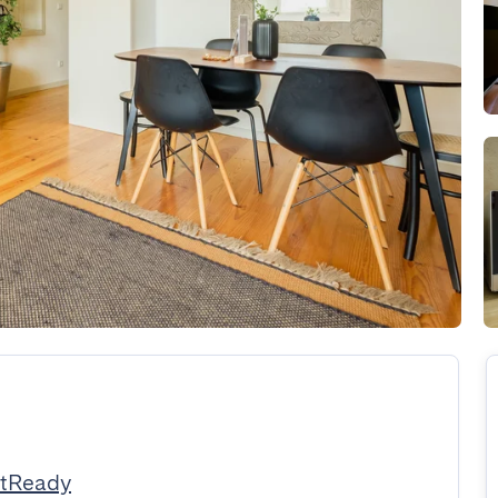
stReady