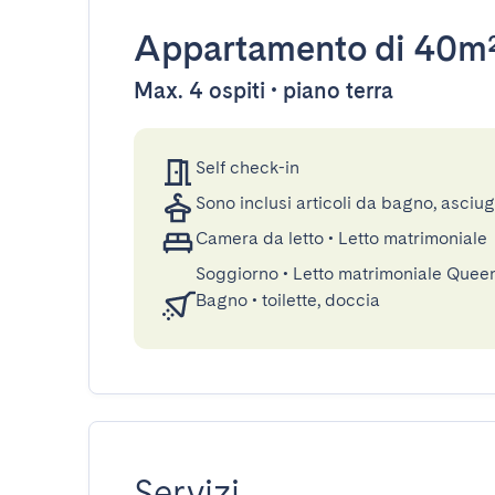
Appartamento
di 40m
Max. 4 ospiti • piano terra
Self check-in
Sono inclusi articoli da bagno, asciu
Camera da letto
•
Letto matrimoniale
Soggiorno
•
Letto matrimoniale Quee
Bagno
•
toilette, doccia
Servizi