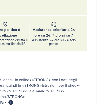
re politica di
Assistenza prioritaria 24
cellazione
ore su 24, 7 giorni su 7
notazione diretta e
Assistenza 24 ore su 24 solo
assima flessibilità.
per te.
i check-in online</STRONG>
con i dati degli
verai quindi le
<STRONG>istruzioni per il check-
rivo
<STRONG>via e-mail</STRONG>
.
-in</STRONG>
NG>