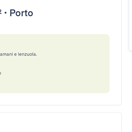
²
•
Porto
gamani e lenzuola.
n