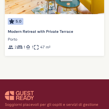
5.0
Modern Retreat with Private Terrace
Porto
2
1
1
47 m²
Soggiorni piacevoli per gli ospiti e servizi di gestione 