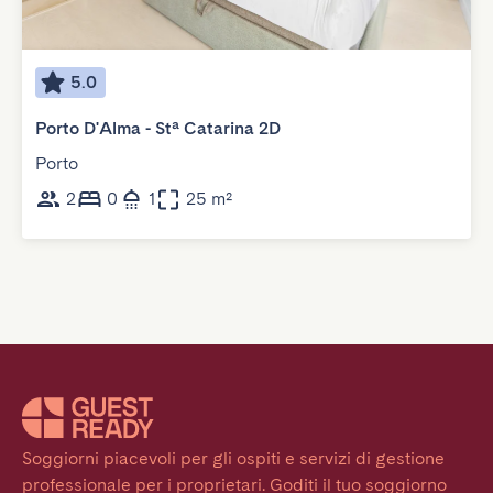
5.0
Porto D'Alma - Stª Catarina 2D
Porto
2
0
1
25 m²
Soggiorni piacevoli per gli ospiti e servizi di gestione 
professionale per i proprietari. Goditi il tuo soggiorno 