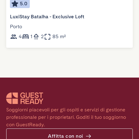
5.0
LuxiStay Batalha - Exclusive Loft
Porto
4
1
2
85 m²
Soggiorni piacevoli per gli ospiti e servizi di gestione 
professionale per i proprietari. Goditi il tuo soggiorno 
con GuestReady.
Affitta con noi