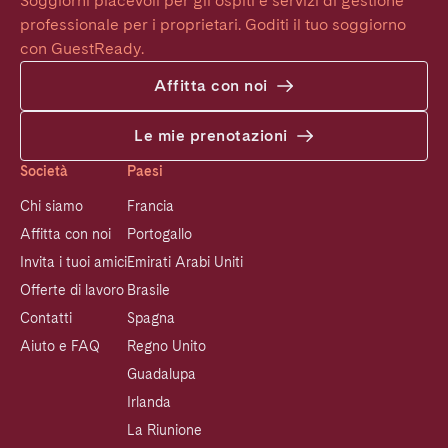
Soggiorni piacevoli per gli ospiti e servizi di gestione 
professionale per i proprietari. Goditi il tuo soggiorno 
con GuestReady.
Affitta con noi
Le mie prenotazioni
Società
Paesi
Chi siamo
Francia
Affitta con noi
Portogallo
Invita i tuoi amici
Emirati Arabi Uniti
Offerte di lavoro
Brasile
Contatti
Spagna
Aiuto e FAQ
Regno Unito
Guadalupa
Irlanda
La Riunione