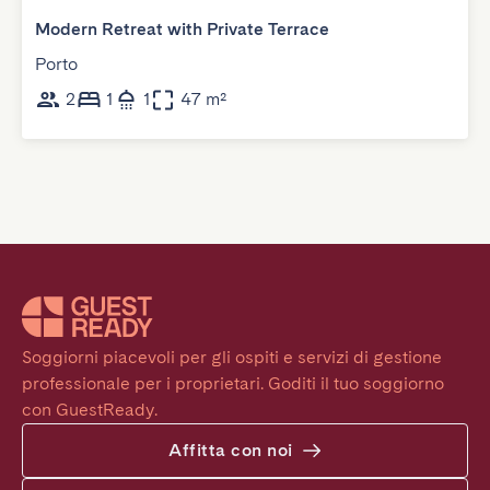
Modern Retreat with Private Terrace
Porto
2
1
1
47 m²
Soggiorni piacevoli per gli ospiti e servizi di gestione 
professionale per i proprietari. Goditi il tuo soggiorno 
con GuestReady.
Affitta con noi