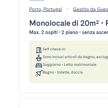
Porto, Portugal
Gestito da Gue
Monolocale
di 20m²
•
Max. 2 ospiti • 2 piano • senza asc
Self check-in
Sono inclusi articoli da bagno, asciu
Soggiorno
•
Letto matrimoniale
Bagno
•
toilette, doccia