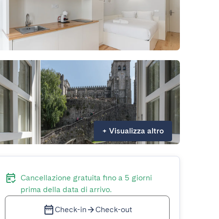
+
Visualizza altro
Cancellazione gratuita fino a 5 giorni
prima della data di arrivo.
Check-in
Check-out