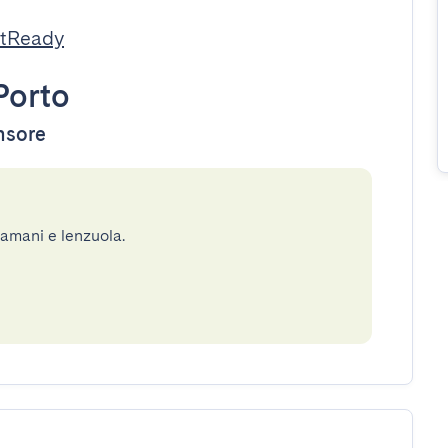
stReady
Porto
ensore
gamani e lenzuola.