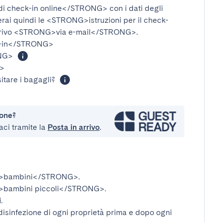
i check-in online</STRONG>
con i dati degli
verai quindi le
<STRONG>istruzioni per il check-
rivo
<STRONG>via e-mail</STRONG>
.
-in</STRONG>
NG>
>
itare i bagagli?
ione?
aci tramite la
Posta in arrivo
.
>bambini</STRONG>
.
bambini piccoli</STRONG>
.
i
.
disinfezione di ogni proprietà prima e dopo ogni