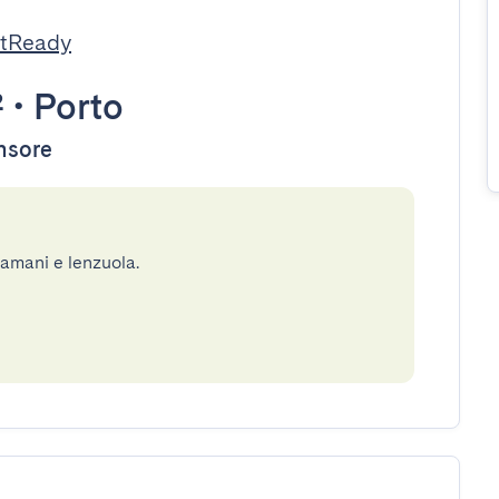
stReady
²
•
Porto
ensore
gamani e lenzuola.