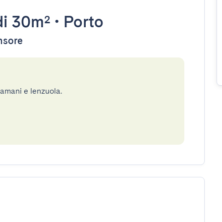
i 30m²
•
Porto
ensore
gamani e lenzuola.