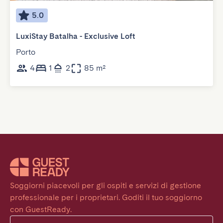
5.0
LuxiStay Batalha - Exclusive Loft
Porto
4
1
2
85 m²
Soggiorni piacevoli per gli ospiti e servizi di gestione 
professionale per i proprietari. Goditi il tuo soggiorno 
con GuestReady.