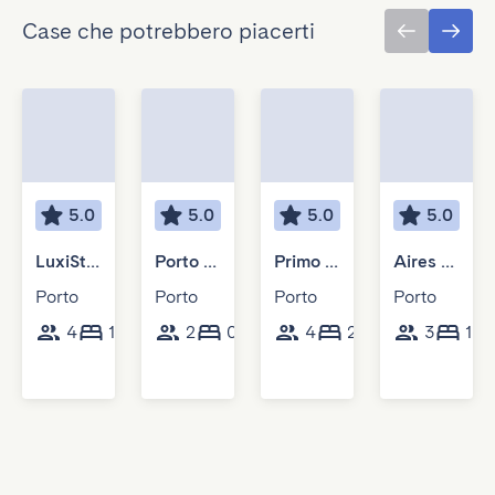
Case che potrebbero piacerti
5.0
5.0
5.0
5.0
LuxiStay Batalha - Exclusive Loft
Porto D'Alma - Stª Catarina 2D
Primo rifugio a Porto
Aires Prime - H
Porto
Porto
Porto
Porto
4
1
2
2
85
0
1
4
25
2
2
3
80
1
m²
m²
m²