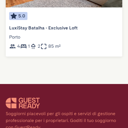
5.0
LuxiStay Batalha - Exclusive Loft
Porto
4
1
2
85 m²
Soggiorni piacevoli per gli ospiti e servizi di gestione 
professionale per i proprietari. Goditi il tuo soggiorno 
con GuestReady.