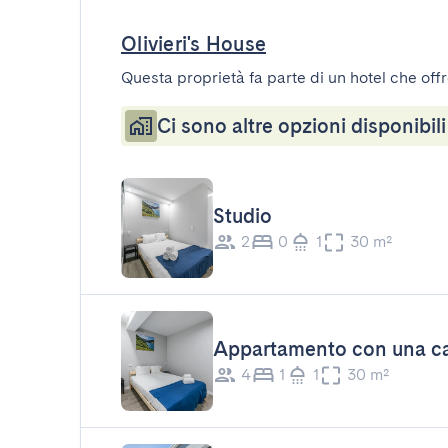
Olivieri's House
Questa proprietà fa parte di un hotel che offr
Ci sono altre opzioni disponibili
Studio
2
0
1
30 m²
Appartamento con una ca
4
1
1
30 m²