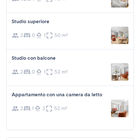
Studio superiore
2
0
1
50 m²
Studio con balcone
2
0
1
52 m²
Appartamento con una camera da letto
2
1
2
52 m²