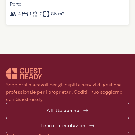
Porto
4
1
2
85 m²
Soggiorni piacevoli per gli ospiti e servizi di gestione 
professionale per i proprietari. Goditi il tuo soggiorno 
con GuestReady.
Affitta con noi
Le mie prenotazioni