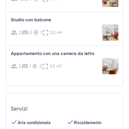
Studio con balcone
2
0
1
52 m²
Appartamento con una camera da letto
2
1
2
52 m²
Servizi
Aria condizionata
Riscaldamento