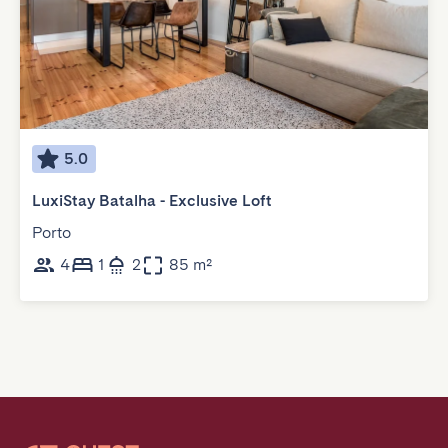
5.0
LuxiStay Batalha - Exclusive Loft
Porto
4
1
2
85 m²