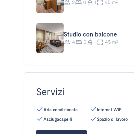
2
0
1
45 m²
Studio con balcone
4
0
1
45 m²
Servizi
Aria condizionata
Internet WiFi
Asciugacapelli
Spazio di lavoro