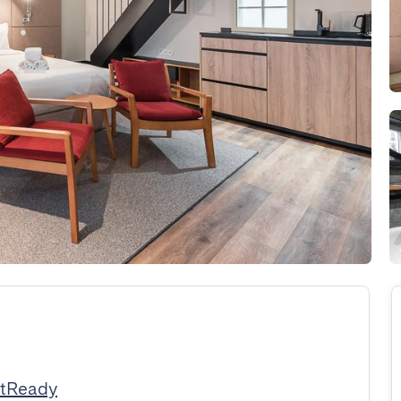
stReady