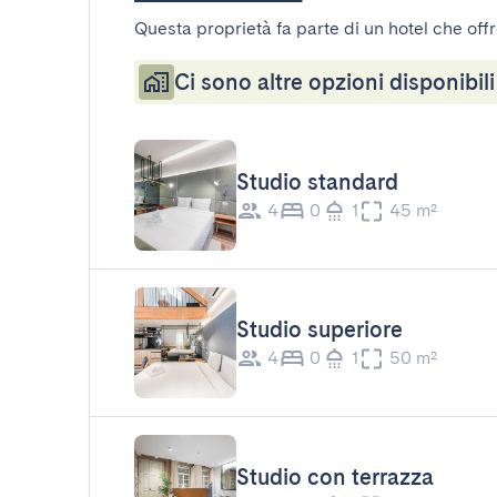
Questa proprietà fa parte di un hotel che offr
Ci sono altre opzioni disponibili
Studio standard
4
0
1
45 m²
Studio superiore
4
0
1
50 m²
Studio con terrazza