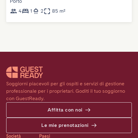
Porto
4
1
2
85 m²
Soggiorni piacevoli per gli ospiti e servizi di gestione 
professionale per i proprietari. Goditi il tuo soggiorno 
con GuestReady.
Affitta con noi
Le mie prenotazioni
Società
Paesi