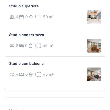
Studio superiore
4
0
1
50 m²
Studio con terrazza
2
0
1
45 m²
Studio con balcone
4
0
1
45 m²